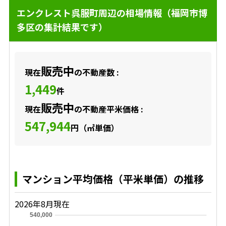
エンクレスト呉服町周辺の相場情報（福岡市博
多区の集計結果です）
販売中
現在
の不動産数 :
1,449
件
販売中
現在
の不動産平米価格 :
547,944
円（㎡単価）
マンション平均価格（平米単価）の推移
2026年8月現在
540,000