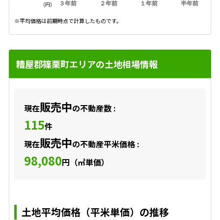
３年前
２年前
１年前
半年前
(円)
※平均価格は前期時点で計算したものです。
糟屋郡篠栗町エリアの土地相場情報
販売中
現在
の不動産数 :
115
件
販売中
現在
の不動産平米価格 :
98,080
円（㎡単価）
土地平均価格（平米単価）の推移