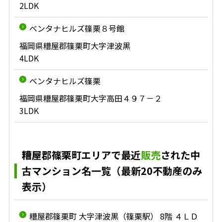
2LDK
ベンタナヒルズ篠栗８号館
福岡県糟屋郡篠栗町大字津波黒
4LDK
ベンタナヒルズ篠栗
福岡県糟屋郡篠栗町大字高田４９７－２
3LDK
糟屋郡篠栗町エリアで最近
販売
された中
古マンション名一覧（最新20不動産のみ
表示）
糟屋郡篠栗町 大字津波黒（篠栗駅） 8階 ４ＬＤ