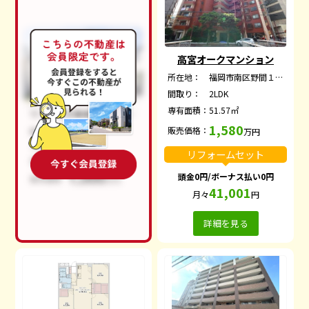
高宮オークマンション
所在地：
福岡市南区野間１丁目
間取り：
2LDK
専有面積：
51.57㎡
1,580
販売価格：
万円
リフォームセット
頭金0円/ボーナス払い0円
41,001
月々
円
詳細を見る