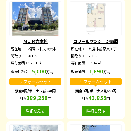
ＭＪＲ六本松
ロワールマンション前原
所在地：
福岡市中央区六本松４丁目
所在地：
糸島市前原東１丁目
間取り：
4LDK
間取り：
2LDK
専有面積：
92.61㎡
専有面積：
55.42㎡
15,000
1,690
販売価格：
販売価格：
万円
万円
リフォームセット
リフォームセット
頭金0円/ボーナス払い0円
頭金0円/ボーナス払い0円
389,250
43,855
月々
円
月々
円
詳細を見る
詳細を見る