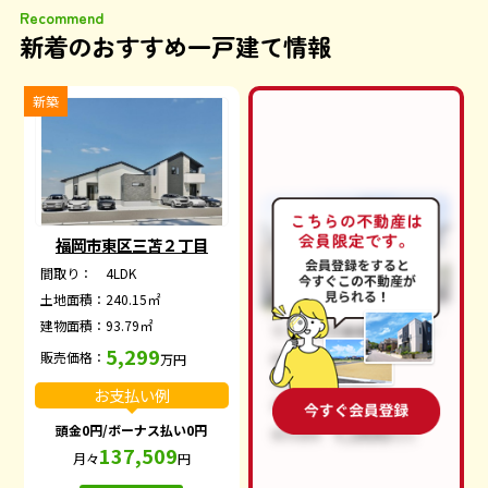
Recommend
新着のおすすめ一戸建て情報
新築
福岡市東区三苫２丁目
間取り：
4LDK
土地面積：
240.15㎡
建物面積：
93.79㎡
5,299
販売価格：
万円
お支払い例
頭金0円/ボーナス払い0円
137,509
月々
円