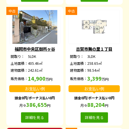
中古
中古
福岡市中央区御所ヶ谷
古賀市舞の里１丁目
間取り：
5LDK
間取り：
3LDK
土地面積：
405.46㎡
土地面積：
258.65㎡
建物面積：
242.61㎡
建物面積：
98.54㎡
14,900
3,399
販売価格：
販売価格：
万円
万円
お支払い例
お支払い例
頭金0円/ボーナス払い0円
頭金0円/ボーナス払い0円
386,655
88,204
月々
円
月々
円
詳細を見る
詳細を見る