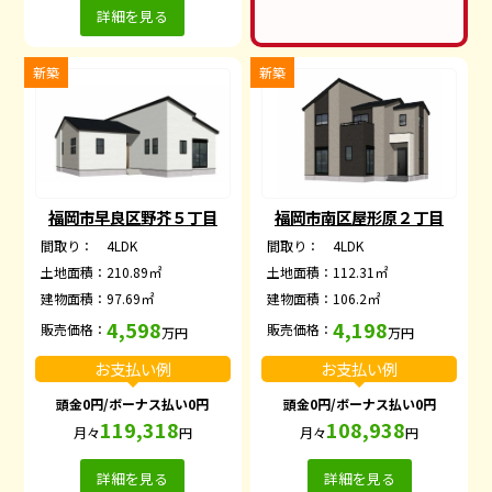
詳細を見る
新築
新築
福岡市早良区野芥５丁目
福岡市南区屋形原２丁目
間取り：
4LDK
間取り：
4LDK
土地面積：
210.89㎡
土地面積：
112.31㎡
建物面積：
97.69㎡
建物面積：
106.2㎡
4,598
4,198
販売価格：
販売価格：
万円
万円
お支払い例
お支払い例
頭金0円/ボーナス払い0円
頭金0円/ボーナス払い0円
119,318
108,938
月々
円
月々
円
詳細を見る
詳細を見る