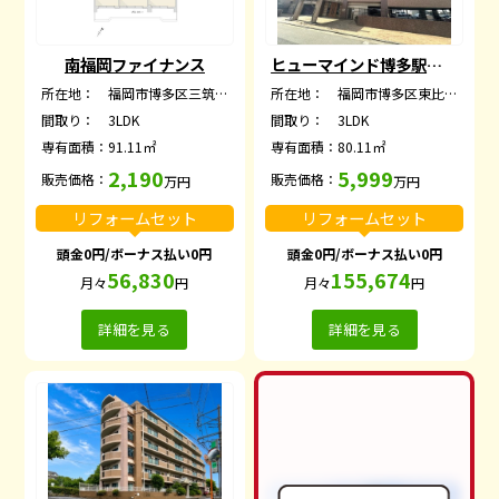
南福岡ファイナンス
ヒューマインド博多駅東ネクスタイル
所在地：
福岡市博多区三筑２丁目
所在地：
福岡市博多区東比恵３丁目
間取り：
3LDK
間取り：
3LDK
専有面積：
91.11㎡
専有面積：
80.11㎡
2,190
5,999
販売価格：
販売価格：
万円
万円
リフォームセット
リフォームセット
頭金0円/ボーナス払い0円
頭金0円/ボーナス払い0円
56,830
155,674
月々
円
月々
円
詳細を見る
詳細を見る