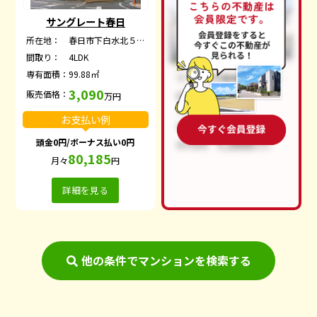
サングレート春日
所在地：
春日市下白水北５丁目
間取り：
4LDK
専有面積：
99.88㎡
3,090
販売価格：
万円
お支払い例
頭金0円/ボーナス払い0円
80,185
月々
円
詳細を見る
他の条件でマンションを検索する