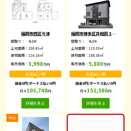
福岡市西区今津
福岡市博多区井相田３丁目
間取り：
4LDK
間取り：
4LDK
土地面積：
200.65㎡
土地面積：
119.59㎡
建物面積：
116.18㎡
建物面積：
188.38㎡
3,998
5,880
販売価格：
販売価格：
万円
万円
お支払い例
お支払い例
頭金0円/ボーナス払い0円
頭金0円/ボーナス払い0円
103,748
152,586
月々
円
月々
円
詳細を見る
詳細を見る
中古