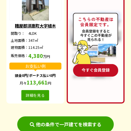
糟屋郡須惠町大字植木
間取り：
4LDK
土地面積：
347㎡
建物面積：
114.25㎡
4,380
販売価格：
万円
お支払い例
頭金0円/ボーナス払い0円
113,661
月々
円
詳細を見る
他の条件で一戸建てを検索する