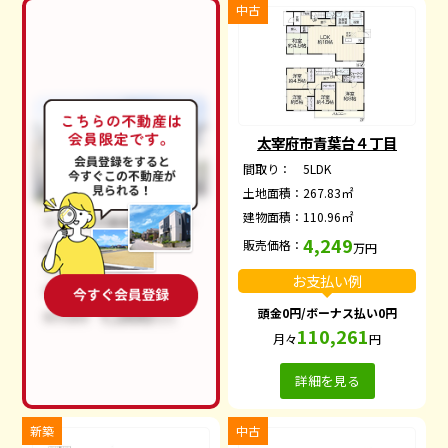
中古
太宰府市青葉台４丁目
間取り：
5LDK
土地面積：
267.83㎡
建物面積：
110.96㎡
4,249
販売価格：
万円
お支払い例
頭金0円/ボーナス払い0円
110,261
月々
円
詳細を見る
新築
中古