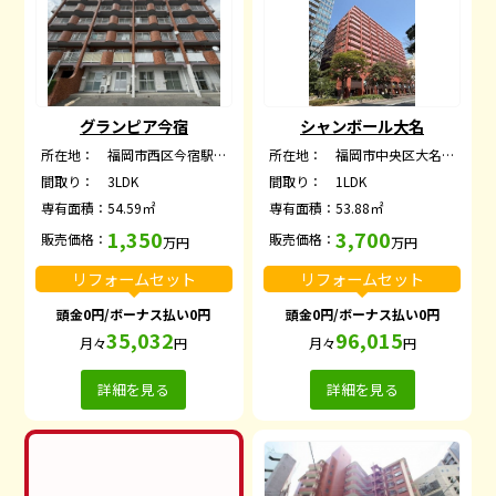
グランピア今宿
シャンボール大名
所在地：
福岡市西区今宿駅前１丁目
所在地：
福岡市中央区大名２丁目
間取り：
3LDK
間取り：
1LDK
専有面積：
54.59㎡
専有面積：
53.88㎡
1,350
3,700
販売価格：
販売価格：
万円
万円
リフォームセット
リフォームセット
頭金0円/ボーナス払い0円
頭金0円/ボーナス払い0円
35,032
96,015
月々
円
月々
円
詳細を見る
詳細を見る