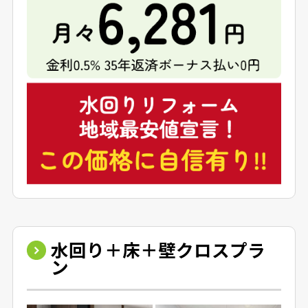
水回り＋床＋壁クロスプラ
ン