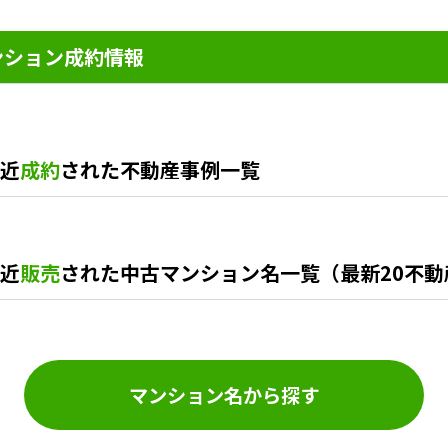
ンション成約情報
近
成約
された不動産事例一覧
近
販売
された中古マンション名一覧（最新20不動
マンション名から探す