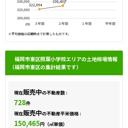
330,437
340,000
322,094
320,000
300,000
３年前
２年前
１年前
半年前
(円)
※平均価格は前期時点で計算したものです。
福岡市東区照葉小学校エリアの土地相場情報
（福岡市東区の集計結果です）
販売中
現在
の不動産数 :
728
件
販売中
現在
の不動産平米価格 :
150,465
円（㎡単価）