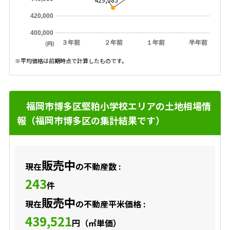
420,000
400,000
３年前
２年前
１年前
半年前
(円)
※平均価格は前期時点で計算したものです。
福岡市博多区堅粕小学校エリアの土地相場情
報（福岡市博多区の集計結果です）
販売中
現在
の不動産数 :
243
件
販売中
現在
の不動産平米価格 :
439,521
円（㎡単価）