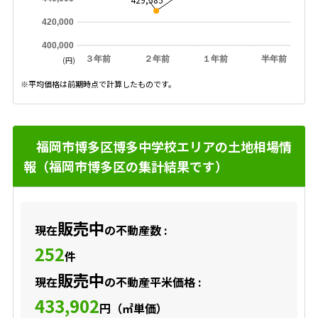
420,000
400,000
３年前
２年前
１年前
半年前
(円)
※平均価格は前期時点で計算したものです。
福岡市博多区博多中学校エリアの土地相場情
報（福岡市博多区の集計結果です）
販売中
現在
の不動産数 :
252
件
販売中
現在
の不動産平米価格 :
433,902
円（㎡単価）