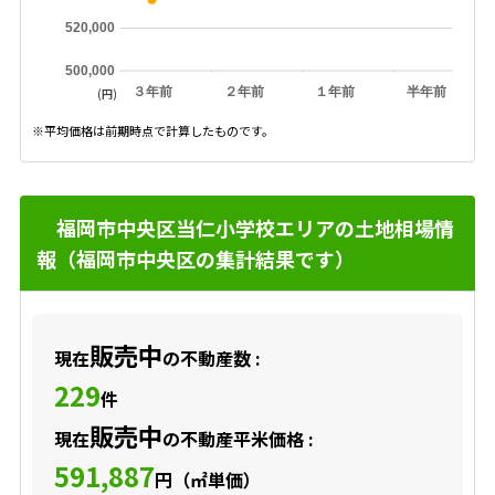
520,000
500,000
３年前
２年前
１年前
半年前
(円)
※平均価格は前期時点で計算したものです。
福岡市中央区当仁小学校エリアの土地相場情
報（福岡市中央区の集計結果です）
販売中
現在
の不動産数 :
229
件
販売中
現在
の不動産平米価格 :
591,887
円（㎡単価）