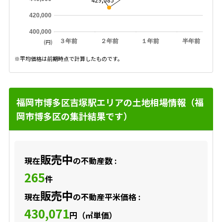
420,000
400,000
３年前
２年前
１年前
半年前
(円)
※平均価格は前期時点で計算したものです。
福岡市博多区吉塚駅エリアの土地相場情報（福
岡市博多区の集計結果です）
販売中
現在
の不動産数 :
265
件
販売中
現在
の不動産平米価格 :
430,071
円（㎡単価）