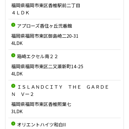
福岡県福岡市東区香椎駅前二丁目
４ＬＤＫ
アプローズ香住ヶ丘弐番館
福岡県福岡市東区御島崎二20-31
4LDK
箱崎エクセル南２２
福岡県福岡市東区二又瀬新町14-25
4LDK
ＩＳＬＡＮＤＣＩＴＹ ＴＨＥ ＧＡＲＤＥ
Ｎ Ｖー２
福岡県福岡市東区香椎照葉七
3LDK
オリエントハイツ和白II