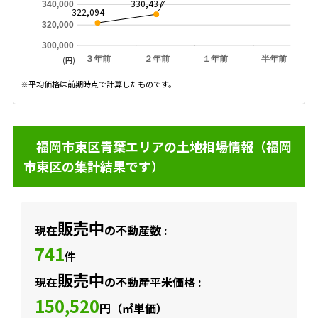
330,437
340,000
322,094
320,000
300,000
３年前
２年前
１年前
半年前
(円)
※平均価格は前期時点で計算したものです。
福岡市東区青葉エリアの土地相場情報（福岡
市東区の集計結果です）
販売中
現在
の不動産数 :
741
件
販売中
現在
の不動産平米価格 :
150,520
円（㎡単価）