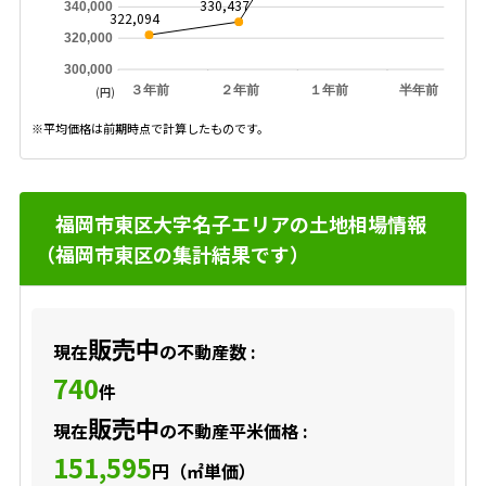
330,437
340,000
322,094
320,000
300,000
３年前
２年前
１年前
半年前
(円)
※平均価格は前期時点で計算したものです。
福岡市東区大字名子エリアの土地相場情報
（福岡市東区の集計結果です）
販売中
現在
の不動産数 :
740
件
販売中
現在
の不動産平米価格 :
151,595
円（㎡単価）