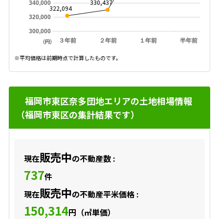
330,437
340,000
322,094
320,000
300,000
３年前
２年前
１年前
半年前
(円)
※平均価格は前期時点で計算したものです。
福岡市東区奈多団地エリアの土地相場情報
（福岡市東区の集計結果です）
販売中
現在
の不動産数 :
737
件
販売中
現在
の不動産平米価格 :
150,314
円（㎡単価）