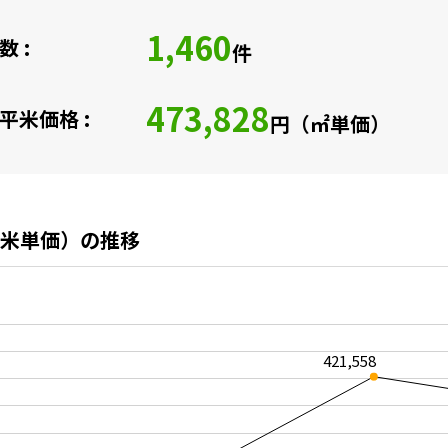
1,460
 :
件
473,828
平米価格 :
円（㎡単価）
米単価）の推移
421,558