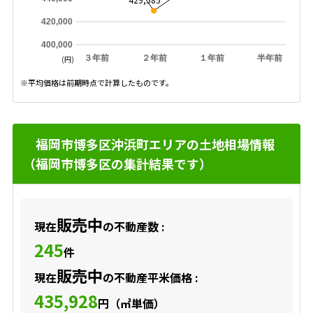
420,000
400,000
３年前
２年前
１年前
半年前
(円)
※平均価格は前期時点で計算したものです。
福岡市博多区沖浜町エリアの土地相場情報
（福岡市博多区の集計結果です）
販売中
現在
の不動産数 :
245
件
販売中
現在
の不動産平米価格 :
435,928
円（㎡単価）