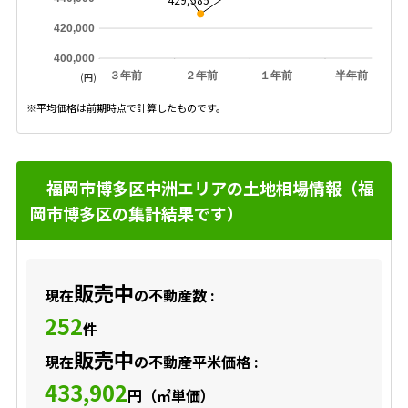
420,000
400,000
３年前
２年前
１年前
半年前
(円)
※平均価格は前期時点で計算したものです。
福岡市博多区中洲エリアの土地相場情報（福
岡市博多区の集計結果です）
販売中
現在
の不動産数 :
252
件
販売中
現在
の不動産平米価格 :
433,902
円（㎡単価）