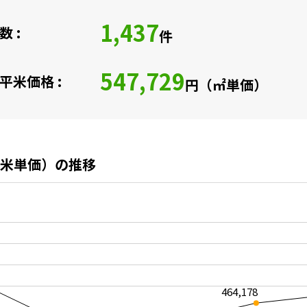
1,437
 :
件
547,729
平米価格 :
円（㎡単価）
米単価）の推移
464,178