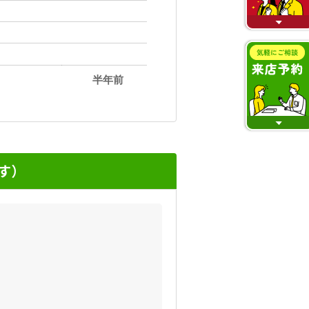
半年前
す）