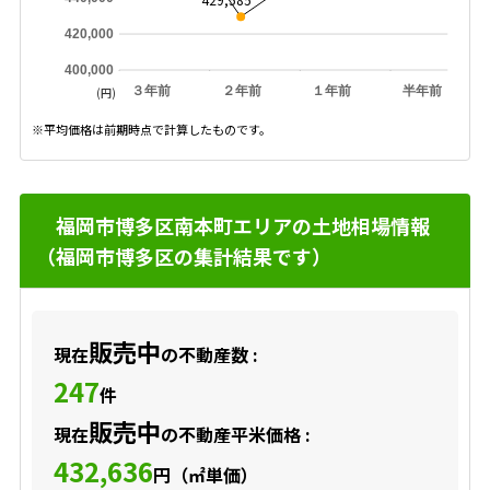
420,000
400,000
３年前
２年前
１年前
半年前
(円)
※平均価格は前期時点で計算したものです。
福岡市博多区南本町エリアの土地相場情報
（福岡市博多区の集計結果です）
販売中
現在
の不動産数 :
247
件
販売中
現在
の不動産平米価格 :
432,636
円（㎡単価）