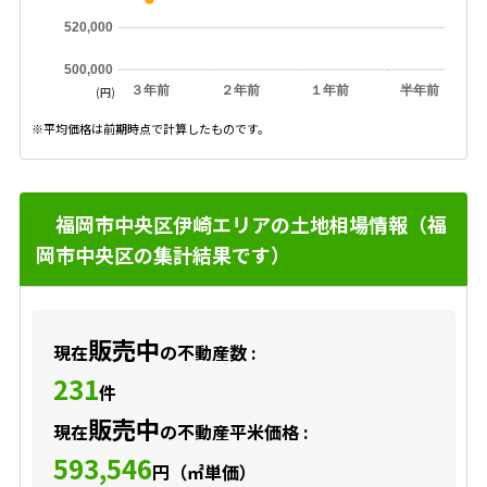
520,000
500,000
３年前
２年前
１年前
半年前
(円)
※平均価格は前期時点で計算したものです。
福岡市中央区伊崎エリアの土地相場情報（福
岡市中央区の集計結果です）
販売中
現在
の不動産数 :
231
件
販売中
現在
の不動産平米価格 :
593,546
円（㎡単価）