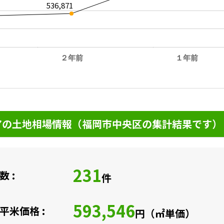
536,871
２年前
１年前
。
の土地相場情報（福岡市中央区の集計結果です）
231
 :
件
593,546
平米価格 :
円（㎡単価）