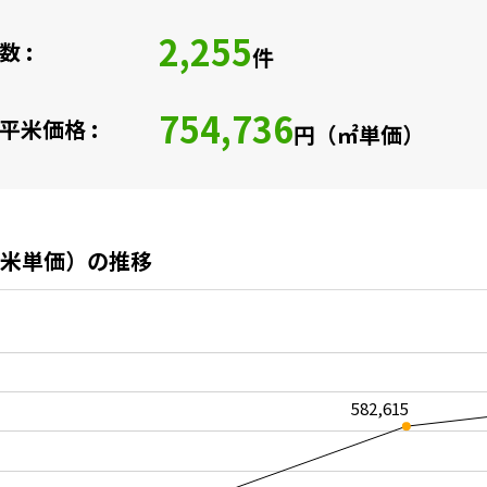
2,255
 :
件
754,736
平米価格 :
円（㎡単価）
米単価）の推移
582,615