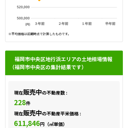
520,000
500,000
３年前
２年前
１年前
半年前
(円)
※平均価格は前期時点で計算したものです。
福岡市中央区地行浜エリアの土地相場情報
（福岡市中央区の集計結果です）
販売中
現在
の不動産数 :
228
件
販売中
現在
の不動産平米価格 :
611,846
円（㎡単価）