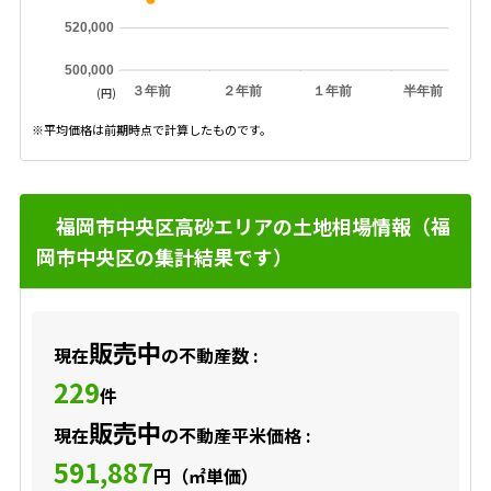
520,000
500,000
３年前
２年前
１年前
半年前
(円)
※平均価格は前期時点で計算したものです。
福岡市中央区高砂エリアの土地相場情報（福
岡市中央区の集計結果です）
販売中
現在
の不動産数 :
229
件
販売中
現在
の不動産平米価格 :
591,887
円（㎡単価）