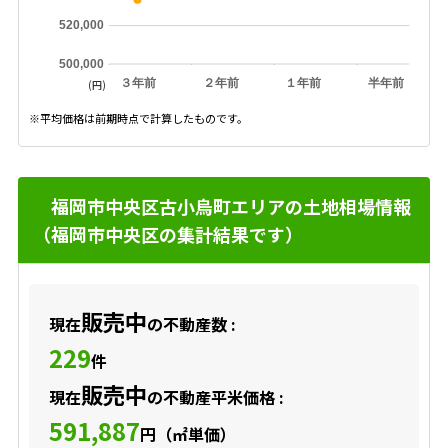
520,000
500,000
３年前
２年前
１年前
半年前
(円)
※平均価格は前期時点で計算したものです。
福岡市中央区古小烏町エリアの土地相場情報
（福岡市中央区の集計結果です）
販売中
現在
の不動産数 :
229
件
販売中
現在
の不動産平米価格 :
591,887
円（㎡単価）