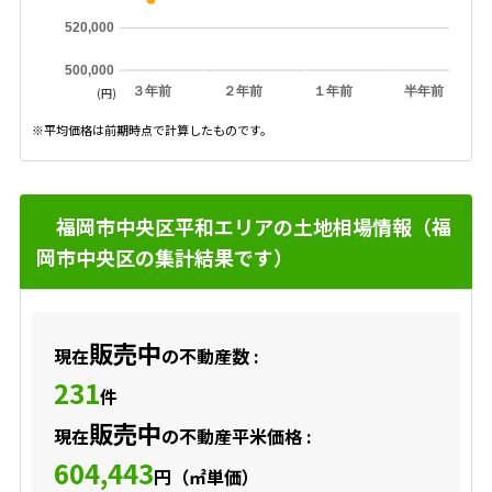
520,000
500,000
３年前
２年前
１年前
半年前
(円)
※平均価格は前期時点で計算したものです。
福岡市中央区平和エリアの土地相場情報（福
岡市中央区の集計結果です）
販売中
現在
の不動産数 :
231
件
販売中
現在
の不動産平米価格 :
604,443
円（㎡単価）