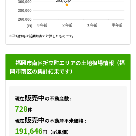
293,623
300,000
280,000
260,000
３年前
２年前
１年前
半年前
(円)
※平均価格は前期時点で計算したものです。
福岡市南区折立町エリアの土地相場情報（福
岡市南区の集計結果です）
販売中
現在
の不動産数 :
728
件
販売中
現在
の不動産平米価格 :
191,646
円（㎡単価）