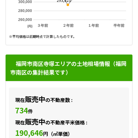
293,623
300,000
280,000
260,000
３年前
２年前
１年前
半年前
(円)
※平均価格は前期時点で計算したものです。
福岡市南区寺塚エリアの土地相場情報（福岡
市南区の集計結果です）
販売中
現在
の不動産数 :
734
件
販売中
現在
の不動産平米価格 :
190,646
円（㎡単価）