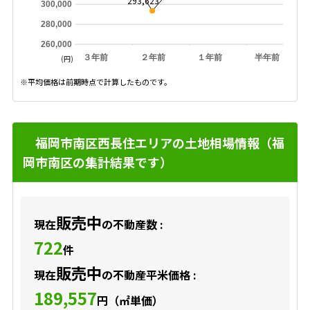
293,623
300,000
280,000
260,000
３年前
２年前
１年前
半年前
(円)
※平均価格は前期時点で計算したものです。
福岡市南区西長住エリアの土地相場情報（福
岡市南区の集計結果です）
販売中
現在
の不動産数 :
722
件
販売中
現在
の不動産平米価格 :
189,557
円（㎡単価）