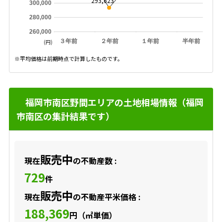
293,623
300,000
280,000
260,000
３年前
２年前
１年前
半年前
(円)
※平均価格は前期時点で計算したものです。
福岡市南区野間エリアの土地相場情報（福岡
市南区の集計結果です）
販売中
現在
の不動産数 :
729
件
販売中
現在
の不動産平米価格 :
188,369
円（㎡単価）