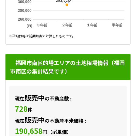
293,623
300,000
280,000
260,000
３年前
２年前
１年前
半年前
(円)
※平均価格は前期時点で計算したものです。
福岡市南区的場エリアの土地相場情報（福岡
市南区の集計結果です）
販売中
現在
の不動産数 :
728
件
販売中
現在
の不動産平米価格 :
190,658
円（㎡単価）