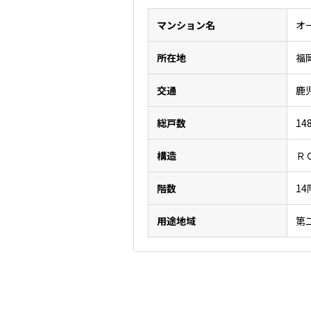
マンション名
オ
所在地
福
交通
鹿
総戸数
14
構造
Ｒ
階数
1
用途地域
第