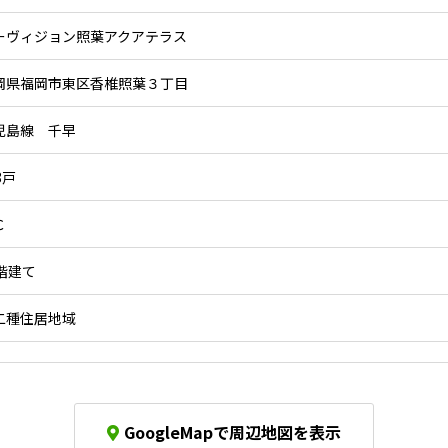
ーヴィジョン照葉アクアテラス
岡県福岡市東区香椎照葉３丁目
児島線 千早
8戸
Ｃ
4階建て
二種住居地域
GoogleMapで周辺地図を表示