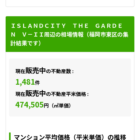
ＩＳＬＡＮＤＣＩＴＹ ＴＨＥ ＧＡＲＤＥ
Ｎ Ｖ－ＩＩ周辺の相場情報（福岡市東区の集
計結果です）
販売中
現在
の不動産数 :
1,481
件
販売中
現在
の不動産平米価格 :
474,505
円（㎡単価）
マンション平均価格（平米単価）の推移