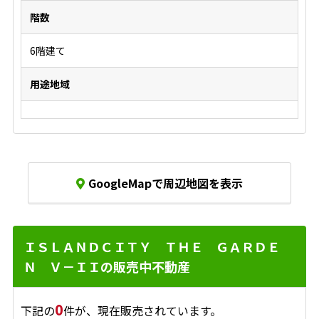
階数
6階建て
用途地域
GoogleMapで周辺地図を表示
ＩＳＬＡＮＤＣＩＴＹ ＴＨＥ ＧＡＲＤＥ
Ｎ Ｖ－ＩＩの販売中不動産
0
下記の
件が、現在販売されています。