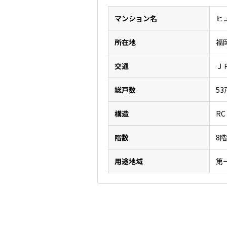
マンション名
ヒ
所在地
福
交通
Ｊ
総戸数
53
構造
RC
階数
8
用途地域
第