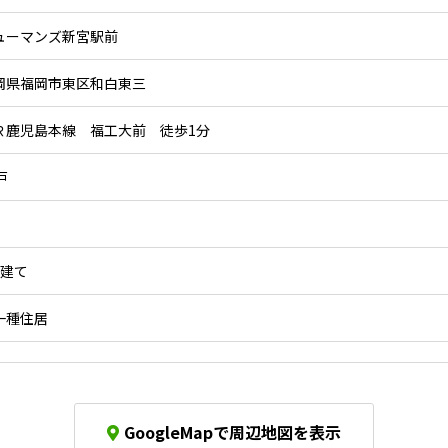
ューマンズ新宮駅前
岡県福岡市東区和白東三
Ｒ鹿児島本線 福工大前 徒歩1分
戸
階建て
一種住居
GoogleMapで周辺地図を表示