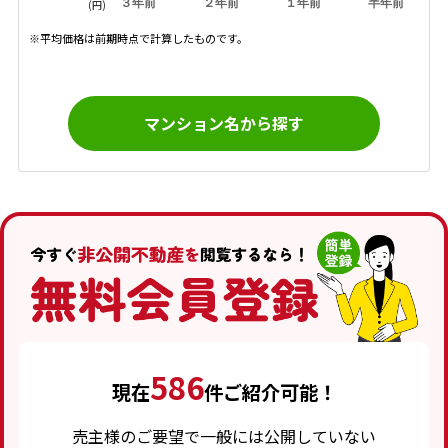
３年前
２年前
１年前
半年前
(円)
※平均価格は前期時点で計算したものです。
マンション名から探す
586
現在
件ご紹介可能！
売主様のご要望で一般には公開していない