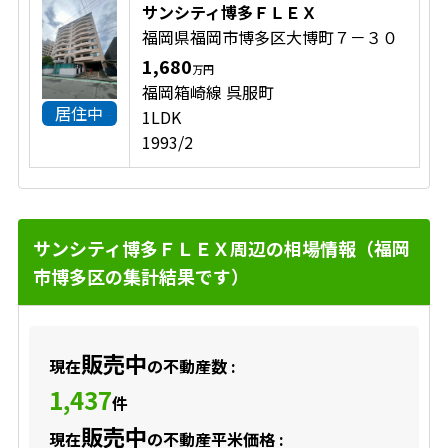
サンシティ博多ＦＬＥＸ
福岡県福岡市博多区大博町７－３０
1,680
万円
福岡箱崎線 呉服町
居住中
1LDK
1993/2
サンシティ博多ＦＬＥＸ周辺の相場情報（福岡
市博多区の集計結果です）
販売中
現在
の不動産数 :
1,437
件
販売中
現在
の不動産平米価格 :