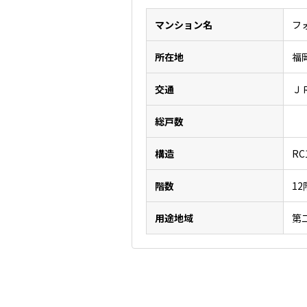
マンション名
フ
所在地
福
交通
Ｊ
総戸数
構造
RC
階数
1
用途地域
第