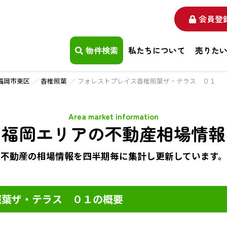
会員登
物件検索
私たちについて
売りた
福岡市東区
香椎照葉
フォレストプレイス香椎照葉ザ・テラス ０１
Area market information
福岡エリアの不動産相場情報
不動産の相場情報を四半期毎に
集計し更新しています。
照葉ザ・テラス ０１の概要