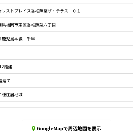
ォレストプレイス香椎照葉ザ・テラス ０１
岡県福岡市東区香椎照葉六丁目
Ｒ鹿児島本線 千早
12階建
2階建て
二種住居地域
GoogleMapで周辺地図を表示