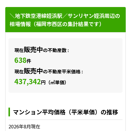
＼地下鉄空港線姪浜駅／サンリヤン姪浜周辺の
相場情報（福岡市西区の集計結果です）
販売中
現在
の不動産数 :
638
件
販売中
現在
の不動産平米価格 :
437,342
円（㎡単価）
マンション平均価格（平米単価）の推移
2026年8月現在