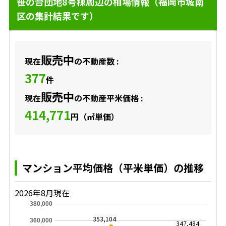
笹の台団地8号棟周辺の相場情報（福岡市城南
区の集計結果です）
販売中
現在
の不動産数 :
377
件
販売中
現在
の不動産平米価格 :
414,771
円（㎡単価）
マンション平均価格（平米単価）の推移
2026年8月現在
380,000
353,104
360,000
347,484