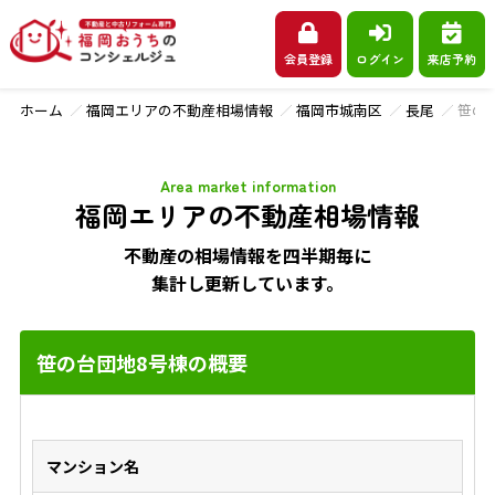
会員登録
ログイン
来店予約
ホーム
福岡エリアの不動産相場情報
福岡市城南区
長尾
笹の
Area market information
福岡エリアの不動産相場情報
不動産の相場情報を四半期毎に
集計し更新しています。
笹の台団地8号棟の概要
マンション名