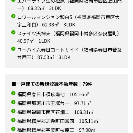
エバーライフ生の松原（福岡県福岡市西区上山門
一） 68.32㎡ 3LDK
ロワールマンション和白5（福岡県福岡市東区大
字上和白） 62.38㎡ 3LDK
ステイツ天神東（福岡県福岡市博多区奈良屋町）
40.97㎡ 1LDK
ユーハイム春日コートサイド（福岡県春日市若葉
台西三） 87.53㎡ 3LDK
■一戸建ての新規登録不動産数：79件
福岡県春日市須玖南七 105.16㎡
福岡県那珂川市王塚台一 97.71㎡
福岡県福岡市南区花畑二 108.31㎡
福岡県糟屋郡志免町田富四 105.11㎡
福岡県糟屋郡宇美町桜原三 97.98㎡