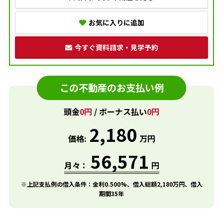
お気に入りに追加
今すぐ資料請求・見学予約
この不動産のお支払い例
頭金
0円
/ ボーナス払い
0円
2,180
価格:
万円
56,571
月々：
円
※上記支払例の借入条件：金利0.500%、借入総額
2,180
万円、借入
期間35年