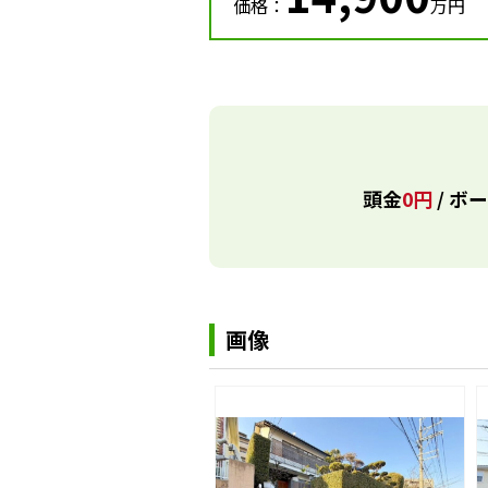
価格：
万円
頭金
0円
/ ボ
画像