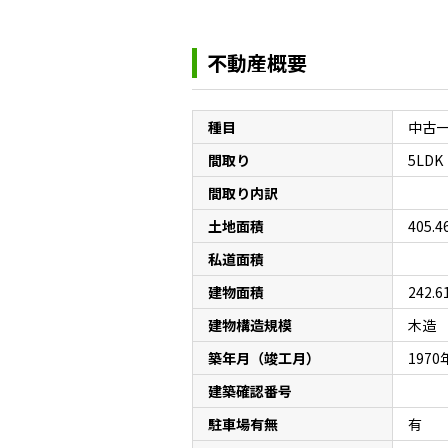
不動産概要
種目
中古
間取り
5LDK
間取り内訳
土地面積
405.
私道面積
建物面積
242.
建物構造規模
木造
築年月（竣工月）
1970
建築確認番号
駐車場有無
有