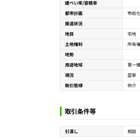
建ぺい率/容積率
都市計画
市街
接道状況
地目
宅地
土地権利
所有
地勢
用途地域
第一
現況
空家
取引態様
仲介
取引条件等
引渡し
相談