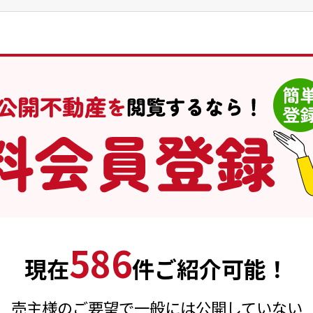
586
現在
件ご紹介可能！
売主様のご要望で一般には公開していない