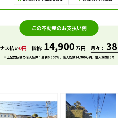
この不動産のお支払い例
14,900
38
ーナス払い
0円
価格:
万円
月々：
※上記支払例の借入条件：金利0.500%、借入総額
14,900
万円、借入期間35年