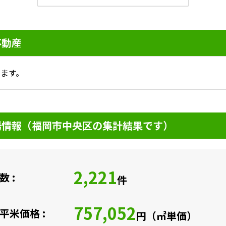
不動産
ます。
場情報（福岡市中央区の集計結果です）
2,221
 :
件
757,052
平米価格 :
円（㎡単価）