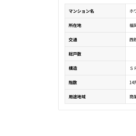
マンション名
ホ
所在地
福
交通
西
総戸数
構造
Ｓ
階数
1
用途地域
商