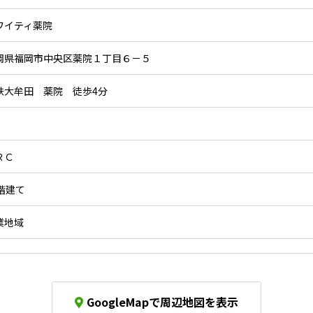
ワイティ薬院
岡県福岡市中央区薬院１丁目６－５
鉄大牟田 薬院 徒歩4分
ＲＣ
4階建て
業地域
GoogleMapで周辺地図を表示