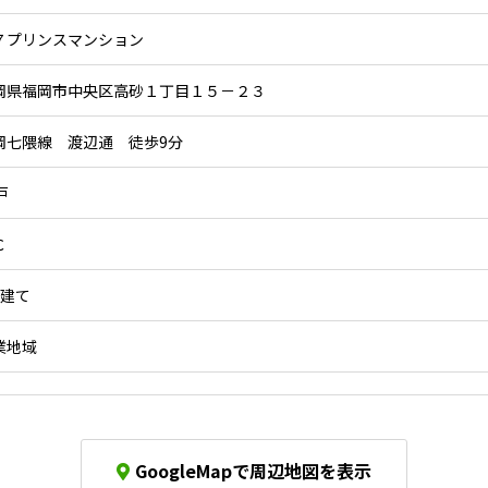
７プリンスマンション
岡県福岡市中央区高砂１丁目１５－２３
岡七隈線 渡辺通 徒歩9分
戸
Ｃ
階建て
業地域
GoogleMapで周辺地図を表示