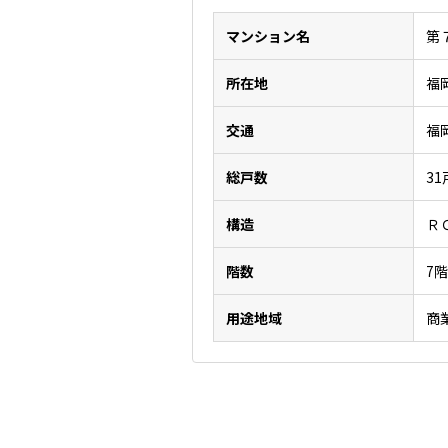
マンション名
第
所在地
福
交通
福
総戸数
31
構造
Ｒ
階数
7
用途地域
商