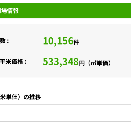
相場情報
10,156
 :
件
533,348
平米価格 :
円（㎡単価）
米単価）の推移