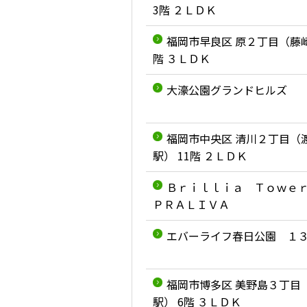
3階 ２ＬＤＫ
福岡市早良区 原２丁目（藤崎
階 ３ＬＤＫ
大濠公園グランドヒルズ
福岡市中央区 清川２丁目（
駅） 11階 ２ＬＤＫ
Ｂｒｉｌｌｉａ Ｔｏｗｅ
ＰＲＡＬＩＶＡ
エバーライフ春日公園 １
福岡市博多区 美野島３丁目
駅） 6階 ３ＬＤＫ