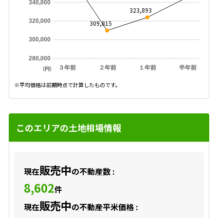
340,000
323,893
320,000
309,815
300,000
280,000
３年前
２年前
１年前
半年前
(円)
※平均価格は前期時点で計算したものです。
このエリアの土地相場情報
販売中
現在
の不動産数 :
8,602
件
販売中
現在
の不動産平米価格 :