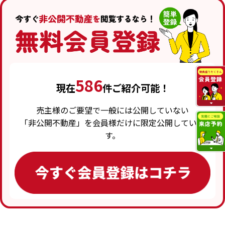
586
現在
件ご紹介可能！
売主様のご要望で一般には公開していない
「非公開不動産」を会員様だけに限定公開していま
す。