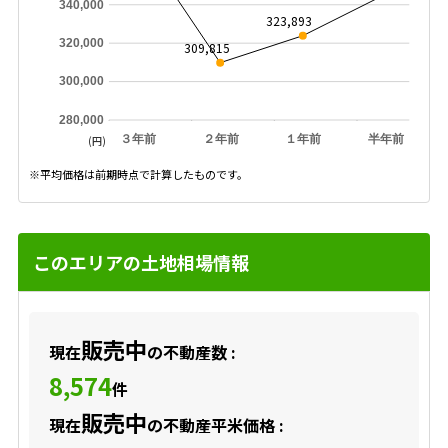
340,000
323,893
320,000
309,815
300,000
280,000
３年前
２年前
１年前
半年前
(円)
※平均価格は前期時点で計算したものです。
このエリアの土地相場情報
販売中
現在
の不動産数 :
8,574
件
販売中
現在
の不動産平米価格 :