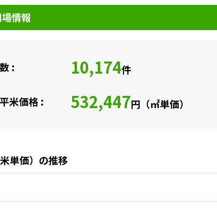
相場情報
10,174
 :
件
532,447
平米価格 :
円（㎡単価）
米単価）の推移